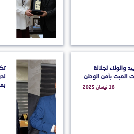
يد والولاء لجلالة
تكر
ت العبث بأمن الوطن
لد
بمح
16 نيسان 2025