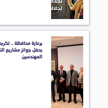
برعاية محافظة .. تكريم
بحفل جوائز مشاريع التخ
المهندسين