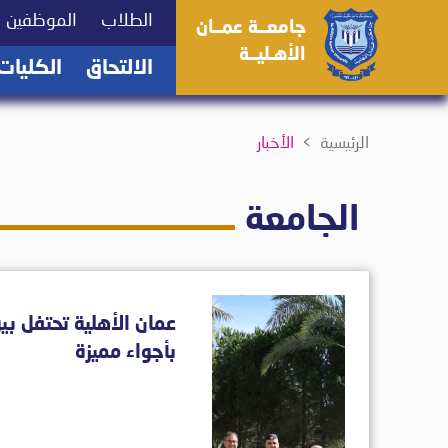
(current)
(current)
الطلاب
الموظفين
جامعــة عمــان
الأهـليــة
(current)
الالتحاق
الكليات
الرئيسية
الأخبار
الجامعة
عمان الأهلية تحتفل بي
بأجواء مميزة