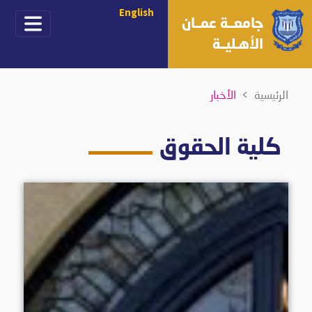
English
جامعــة عمــان
الأهـليــة
الرئيسية
الأخبار
كلية الحقوق