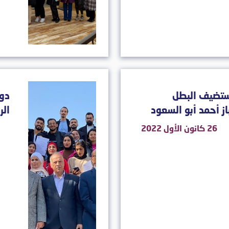
تستضيف البطل
دو
از أحمد أبو السعود
الر
26 كانون الأول 2022