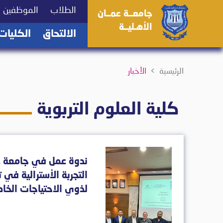
(current)
(current)
الطلاب
الموظفين
جامعــة عمــان
الأهـليــة
(current)
الالتحاق
الكليات
الرئيسية
الأخبار
كلية العلوم التربوية
ندوة عمل في جامعة ع
التجربة الأسترالية في 
لذوي الاحتياجات الخا