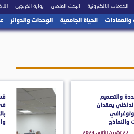
(current)
(current)
(current)
الخدمات الالكترونية
البحث العلمي
بوابة الخريجين
الاخب
(current)
(current)
(current)
 والعمادات
الحياة الجامعية
الوحدات والدوائر
عن
دة والتصميم
قس
لداخلي يعقدان
في 
وتوغرافي
بال
 والنماذج
وال
27 تشرين الثاني 2024