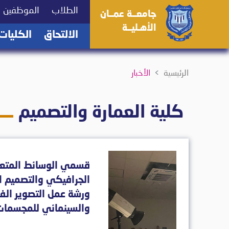
(current)
(current)
الطلاب
الموظفين
جامعــة عمــان
الأهـليــة
(current)
الالتحاق
الكليات
الرئيسية
الأخبار
كلية العمارة والتصميم
قسمي الوسائط المتعد
الجرافيكي والتصميم ا
ورشة عمل التصوير الف
والسينمائي للمجسمات