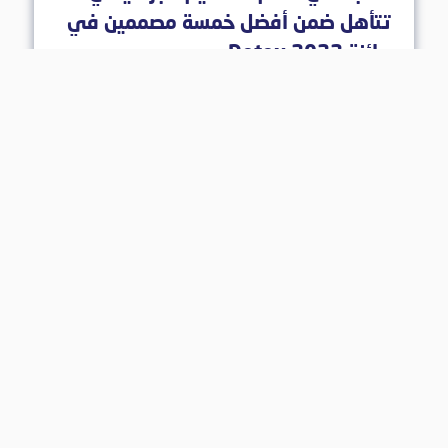
تتأهل ضمن أفضل خمسة مصممين في
جائزة Detex 2022
02 حزيران 2022