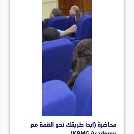
محاضرة (ابدأ طريقك نحو القمة مع