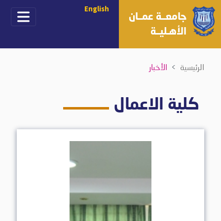
English
جامعــة عمــان
الأهـليــة
الرئيسية
الأخبار
كلية الاعمال